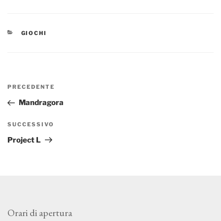
CATEGORIE
GIOCHI
Navigazione
Articolo
PRECEDENTE
articoli
precedente:
Mandragora
Articolo
SUCCESSIVO
successivo
Project L
Orari di apertura