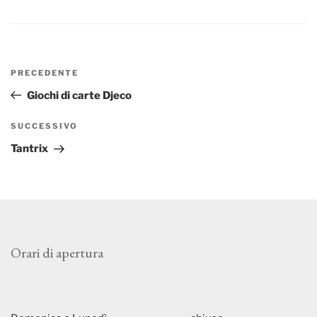
Navigazione
Articolo
PRECEDENTE
articoli
precedente:
Giochi di carte Djeco
Articolo
SUCCESSIVO
successivo
Tantrix
Orari di apertura