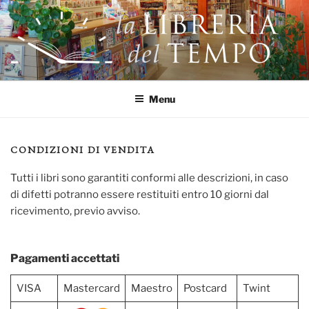
Salta
al
contenuto
LA LIBRERIA DEL TEMPO
Libri, tè, giochi e molto altro!
Menu
CONDIZIONI DI VENDITA
Tutti i libri sono garantiti conformi alle descrizioni, in caso
di difetti potranno essere restituiti entro 10 giorni dal
ricevimento, previo avviso.
Pagamenti accettati
VISA
Mastercard
Maestro
Postcard
Twint