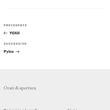
Navigazione
Articolo
PRECEDENTE
articoli
precedente:
YOXII
Articolo
SUCCESSIVO
successivo
Pylos
Orari di apertura