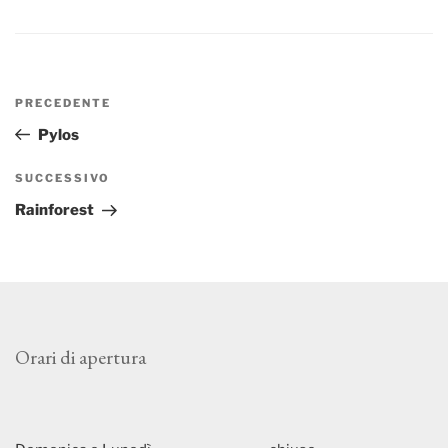
Navigazione
Articolo
PRECEDENTE
articoli
precedente:
Pylos
Articolo
SUCCESSIVO
successivo
Rainforest
Orari di apertura