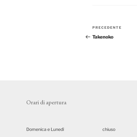
Navigazione
Articolo
PRECEDENTE
articoli
precedente:
Takenoko
Orari di apertura
Domenica e Lunedì
chiuso