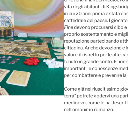
vita degli abitanti di Kingsbrid
in cui 20 anni prima è stata cos
cattedrale del paese. I giocato
Fine
devono procurarsi cibo e 
proprio sostentamento e migli
reputazione partecipando atti
cittadina. Anche devozione e 
valore: il rispetto per le alte c
tenuto in grande conto. E non
importanti le conoscenze medi
per combattere e prevenire la
Come già nel riuscitissimo gioco
terra” potrete godervi una part
medioevo, come lo ha descritt
nell’omonimo romanzo.