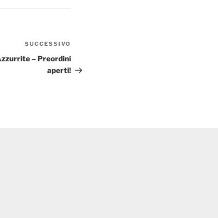
SUCCESSIVO
Articolo
successivo
zzurrite – Preordini
aperti!