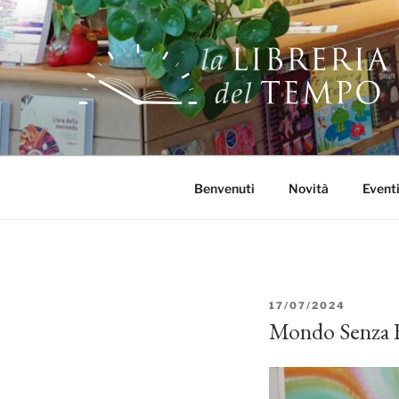
Salta
al
contenuto
LA LIBRERIA DE
Libri, tè, giochi e molto altro!
Benvenuti
Novità
Event
PUBBLICATO
17/07/2024
IL
Mondo Senza 