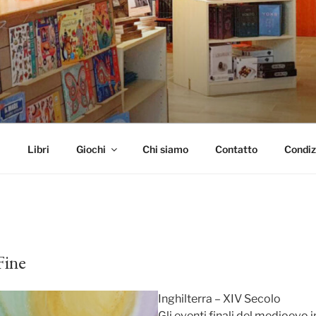
L TEMPO
i
Libri
Giochi
Chi siamo
Contatto
Condiz
Fine
Inghilterra – XIV Secolo
Gli eventi finali del medioevo