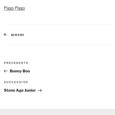
Piggy Piggy
CATEGORIE
GIOCHI
Navigazione
Articolo
PRECEDENTE
articoli
precedente:
Bunny Boo
Articolo
SUCCESSIVO
successivo
Stone Age Junior